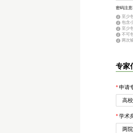
密码注意
至少包
包含小
至少包
不可
两次
专家
申请
高校
学术
两院